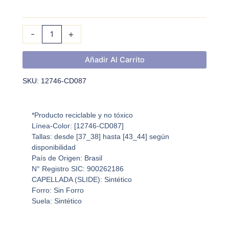
NBA
II
THONG
-
+
cantidad
Añadir Al Carrito
SKU: 12746-CD087
*Producto reciclable y no tóxico
Línea-Color: [12746-CD087]
Tallas: desde [37_38] hasta [43_44] según
disponibilidad
País de Origen: Brasil
N° Registro SIC: 900262186
CAPELLADA (SLIDE): Sintético
Forro: Sin Forro
Suela: Sintético