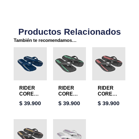
Productos Relacionados
También te recomendamos…
RIDER
RIDER
RIDER
CORE
CORE
CORE
NBA II
NBA II
NBA II
$
39.900
$
39.900
$
39.900
THONG
THONG
THONG