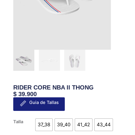
RIDER CORE NBA II THONG
$
39.900
Guia de Tallas
RIDER
Talla
37_38
39_40
41_42
43_44
CORE