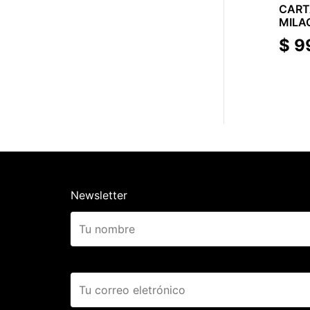
CAR
MILA
SLID
$
9
Newsletter