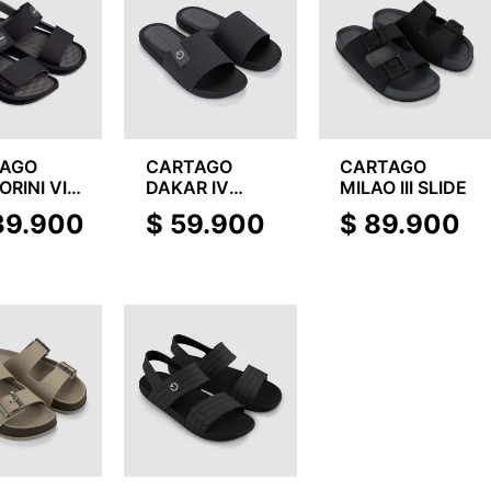
TAGO
CARTAGO
CARTAGO
RINI VIII
DAKAR IV
MILAO III SLIDE
D
SLIDE
39.900
$
59.900
$
89.900