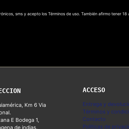
ectrónicos, sms y acepto los Términos de uso. También afirmo tener 1
ACCESO
ECCION
Entrega y devoluci
iamérica, Km 6 Via
Términos y condic
nal.
Contacto
ana E Bodega 1,
Politicas de privac
gena de indias,