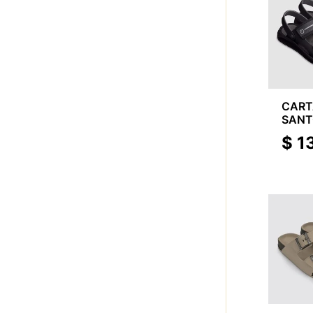
CAR
SANTO
SAN
$
1