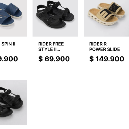
 SPIN II
RIDER FREE
RIDER R
E
STYLE II
POWER SLIDE
PAPETE
9.900
$
69.900
$
149.900