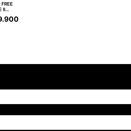
 FREE
 II
TE BABY
9.900