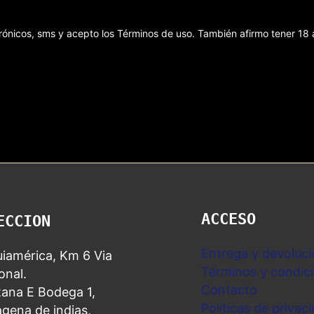
ectrónicos, sms y acepto los Términos de uso. También afirmo tener 1
ACCESO
ECCION
Entrega y devoluci
iamérica, Km 6 Via
Términos y condic
nal.
Contacto
ana E Bodega 1,
Politicas de privac
gena de indias,