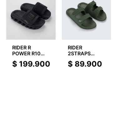
RIDER R
RIDER
POWER R10
2STRAPS
SLIDE
SLIDE
$
199.900
$
89.900