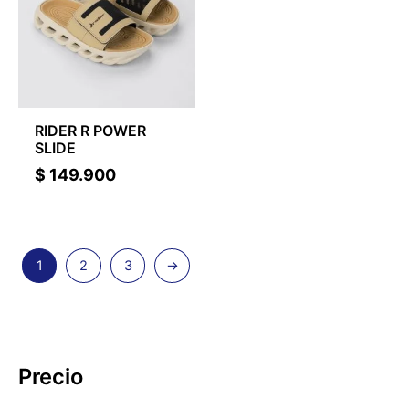
RIDER R POWER
SLIDE
$
149.900
1
2
3
→
Precio