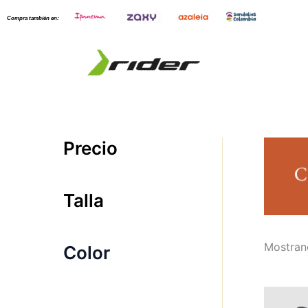
Ir
Compra también en:
al
contenido
Precio
Talla
Mostran
Color