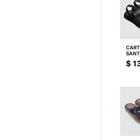
CAR
SANTO
SAN
$
1