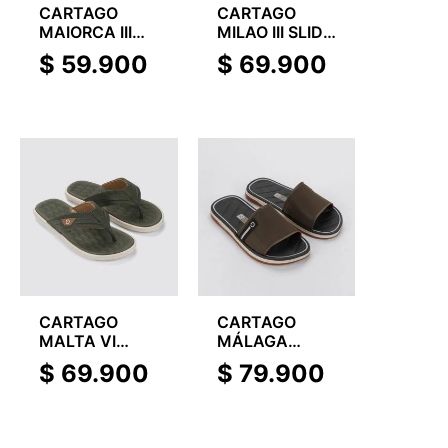
CARTAGO
CARTAGO
MAIORCA III
MILAO III SLIDE
THONG
BABY
$
59.900
$
69.900
CARTAGO
CARTAGO
MALTA VI
MÁLAGA
THONG AD
SPORT SLIDE
$
69.900
$
79.900
AD