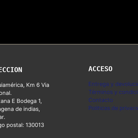
ACCESO
ECCION
Entrega y devoluci
iamérica, Km 6 Via
Términos y condic
nal.
Contacto
ana E Bodega 1,
Politicas de privac
gena de indias,
ar.
go postal: 130013