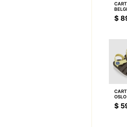
CAR
BELG
THO
$
8
CAR
OSLO 
BAB
$
5