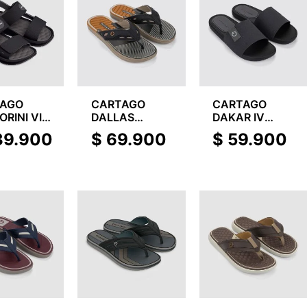
TAGO
CARTAGO
CARTAGO
RINI VIII
DALLAS
DAKAR IV
D
THONG AD
SLIDE
39.900
$
69.900
$
59.900