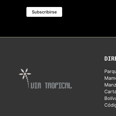
DIR
Parqu
Mamo
Manz
Carta
Bolív
Códi