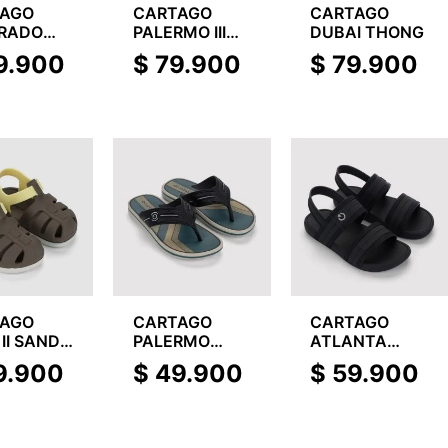
TAGO
CARTAGO
CARTAGO
RADO
PALERMO III
DUBAI THONG
NG
THONG
9.900
$
79.900
$
79.900
TAGO
CARTAGO
CARTAGO
II SAND
PALERMO
ATLANTA
Y
THONG KIDS
SAND KIDS
9.900
$
49.900
$
59.900