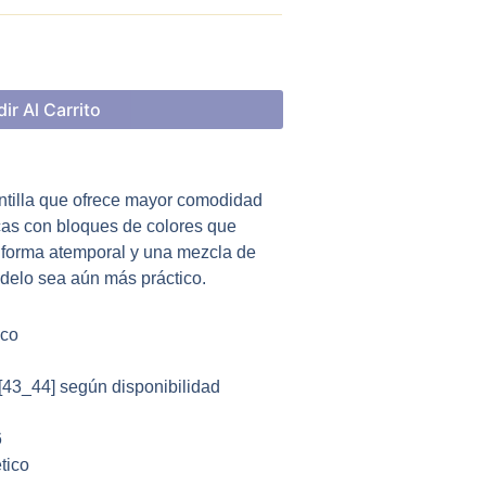
ir Al Carrito
ntilla que ofrece mayor comodidad
icas con bloques de colores que
e forma atemporal y una mezcla de
delo sea aún más práctico.
ico
 [43_44] según disponibilidad
6
tico