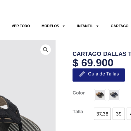
VER TODO
MODELOS
INFANTIL
CARTAGO
CARTAGO DALLAS 
$
69.900
Guia de Tallas
CARTAGO
Color
DALLAS
THONG
Talla
37_38
39
AD
cantidad