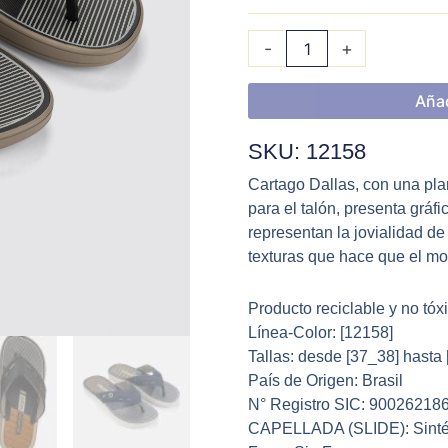
-
+
Añad
SKU: 12158
Cartago Dallas, con una pla
para el talón, presenta gráf
representan la jovialidad d
texturas que hace que el mo
Producto reciclable y no tóx
Línea-Color: [
12158
]
Tallas: desde [37_38] hasta
País de Origen: Brasil
N° Registro SIC: 90026218
CAPELLADA (SLIDE): Sinté