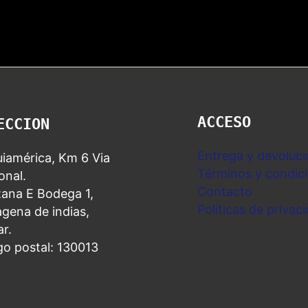
ACCESO
ECCION
Entrega y devoluci
iamérica, Km 6 Via
Términos y condic
nal.
Contacto
ana E Bodega 1,
Politicas de privac
gena de indias,
ar.
go postal: 130013