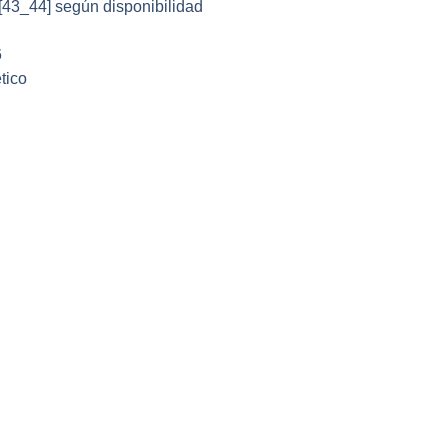
 [43_44] según disponibilidad
6
tico