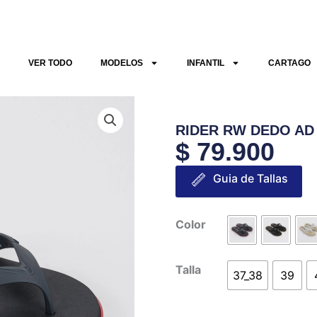
VER TODO
MODELOS
INFANTIL
CARTAGO
RIDER RW DEDO AD
$
79.900
Guia de Tallas
RIDER
Color
RW
DEDO
Talla
37_38
39
AD
cantidad