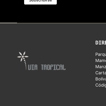
DIR
Parqu
Mamo
Manz
Carta
Bolív
Códi