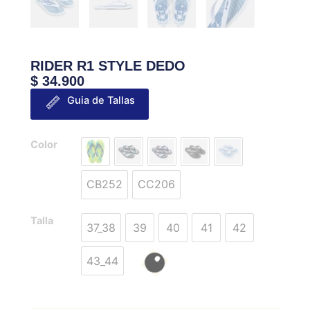
RIDER R1 STYLE DEDO
$
34.900
Guia de Tallas
RIDER
Color
R1
STYLE
CB252
CC206
DEDO
cantidad
Talla
37_38
39
40
41
42
43_44