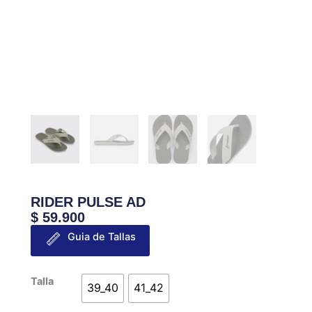
RIDER PULSE AD
$
59.900
Guia de Tallas
RIDER
Talla
39_40
41_42
PULSE