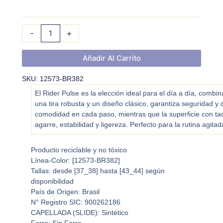
AD
cantidad
-
+
Añadir Al Carrito
SKU: 12573-BR382
El Rider Pulse es la elección ideal para el día a día, combin
una tira robusta y un diseño clásico, garantiza seguridad y d
comodidad en cada paso, mientras que la superficie con ta
agarre, estabilidad y ligereza. Perfecto para la rutina agitad
Producto reciclable y no tóxico
Línea-Color: [
12573-BR382
]
Tallas: desde [37_38] hasta [43_44] según
disponibilidad
País de Origen: Brasil
N° Registro SIC: 900262186
CAPELLADA (SLIDE): Sintético