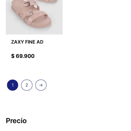
ZAXY FINE AD
$
69.900
1
2
→
Precio