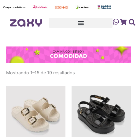
Sorted
Ir
by
Compra también en:
latest
al
contenido
Cart
Mostrando 1–15 de 19 resultados