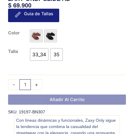
$
69.900
Guia de Tallas
ZAXY
Color
ONLY
SLIDE
Talla
AD
33_34
35
cantidad
-
+
Añadir Al Carrito
SKU: 19197-BN307
Con líneas dinámicas y funcionales, Zaxy Only sigue
la tendencia que combina la casualidad del
streetwear con la elegancia, creando una propuesta