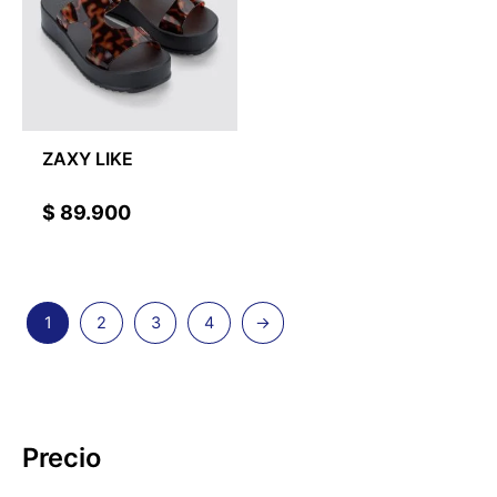
ZAXY LIKE
$
89.900
1
2
3
4
→
Precio