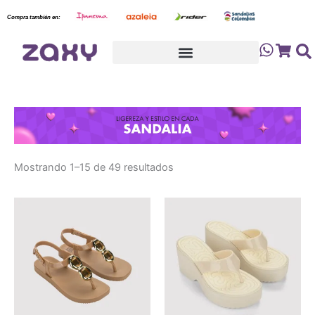
Sorted
Ir
by
Compra también en:
latest
al
contenido
Cart
Mostrando 1–15 de 49 resultados