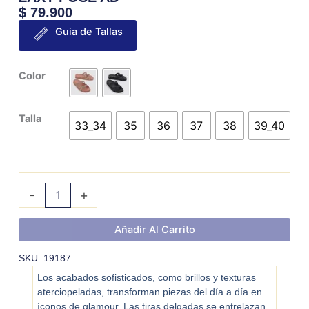
$
79.900
Guia de Tallas
ZAXY
Color
POSE
AD
Talla
cantidad
33_34
35
36
37
38
39_40
-
+
Añadir Al Carrito
SKU: 19187
Los acabados sofisticados, como brillos y texturas
aterciopeladas, transforman piezas del día a día en
íconos de glamour. Las tiras delgadas se entrelazan