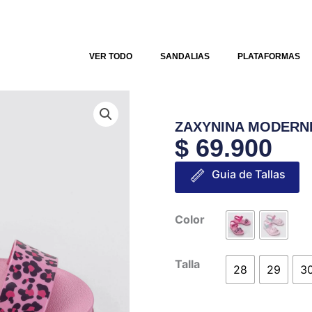
VER TODO
SANDALIAS
PLATAFORMAS
ZAXYNINA MODERNI
$
69.900
Guia de Tallas
ZAXYNINA
Color
MODERNINHA
PRINT
Talla
28
29
3
INFANTIL
cantidad