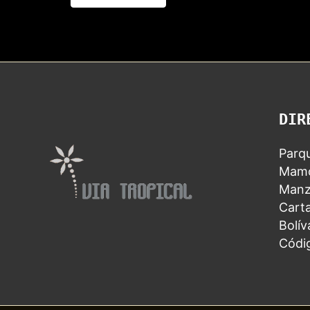
DIR
Parqu
Mamo
Manz
Carta
Bolív
Códi