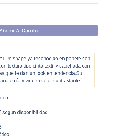
Añadir Al Carrito
ntil.Un shape ya reconocido en papete con
con textura tipo cinta textil y capellada con
as que le dan un look en tendencia.Su
anatomía y vira en color contrastante.
xico
 ] según disponibilidad
6
tico