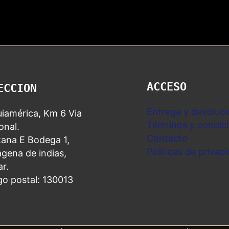
ACCESO
ECCION
Entrega y devoluci
iamérica, Km 6 Via
Términos y condic
nal.
Contacto
ana E Bodega 1,
Politicas de privac
gena de indias,
ar.
go postal: 130013