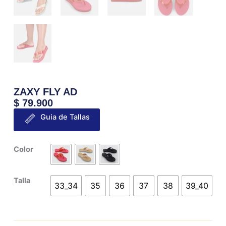
ZAXY FLY AD
$
79.900
Guia de Tallas
ZAXY
Color
FLY
AD
Talla
cantidad
33_34
35
36
37
38
39_40