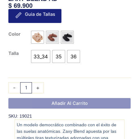
$
69.900
Guia de Tallas
ZAXY
Color
BLEND
AD
Talla
cantidad
33_34
35
36
-
+
Añadir Al Carrito
SKU: 19021
Un modelo democrático combinado con el éxito de
las suelas anatómicas. Zaxy Blend apuesta por las
múltiples tiras texturizadas adornadas con una