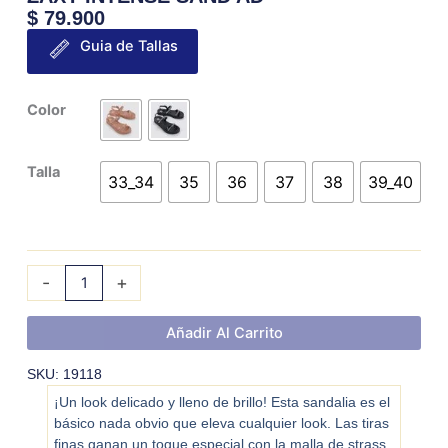
$
79.900
Guia de Tallas
ZAXY
Color
INTENSE
SAND
Talla
AD
33_34
35
36
37
38
39_40
cantidad
-
+
Añadir Al Carrito
SKU: 19118
¡Un look delicado y lleno de brillo! Esta sandalia es el
básico nada obvio que eleva cualquier look. Las tiras
finas ganan un toque especial con la malla de strass