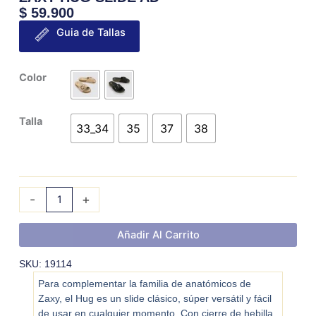
$
59.900
Guia de Tallas
ZAXY
Color
HUG
SLIDE
Talla
AD
33_34
35
37
38
cantidad
-
+
Añadir Al Carrito
SKU: 19114
Para complementar la familia de anatómicos de
Zaxy, el Hug es un slide clásico, súper versátil y fácil
de usar en cualquier momento. Con cierre de hebilla