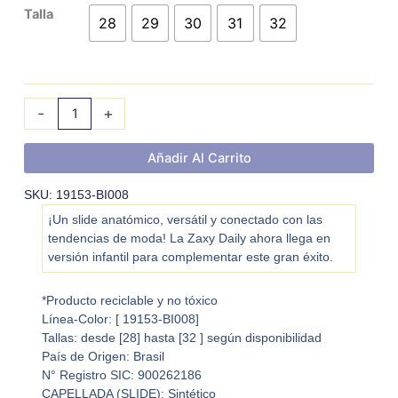
ZAXY
Talla
28
29
30
31
32
DAILY
KIDS
cantidad
-
+
Añadir Al Carrito
SKU: 19153-BI008
¡Un slide anatómico, versátil y conectado con las
tendencias de moda! La Zaxy Daily ahora llega en
versión infantil para complementar este gran éxito.
*Producto reciclable y no tóxico
Línea-Color: [ 19153-BI008]
Tallas: desde [28] hasta [32 ] según disponibilidad
País de Origen: Brasil
N° Registro SIC: 900262186
CAPELLADA (SLIDE): Sintético