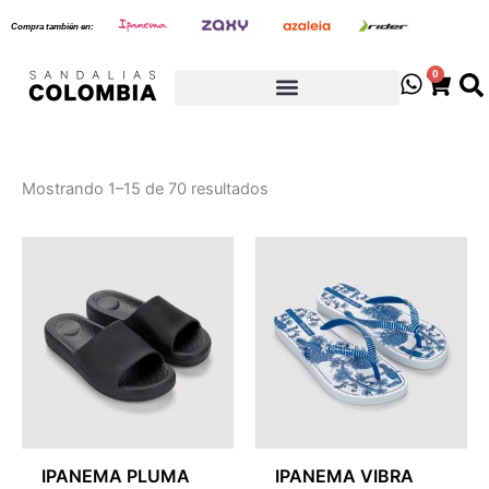
Sorted
Ir
by
Compra también en:
latest
al
contenido
0
Cart
Mostrando 1–15 de 70 resultados
IPANEMA PLUMA
IPANEMA VIBRA