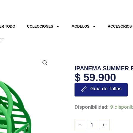
ER TODO
COLECCIONES
MODELOS
ACCESORIOS
FF
IPANEMA SUMMER 
$
59.900
Guia de Tallas
IPANEMA
Disponibilidad:
9 disponi
SUMMER
FUN
-
+
BAG