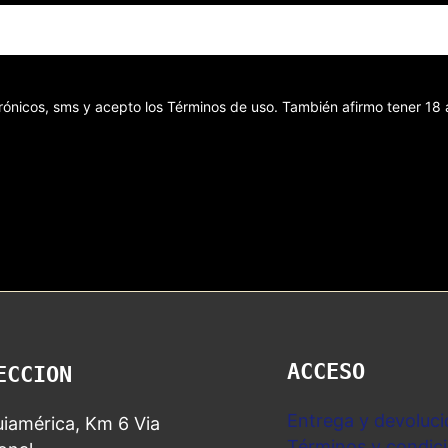
ectrónicos, sms y acepto los Términos de uso. También afirmo tener 1
ACCESO
ECCION
Entrega y devoluci
iamérica, Km 6 Via
Términos y condic