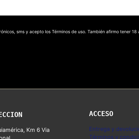
ectrónicos, sms y acepto los Términos de uso. También afirmo tener 1
ACCESO
ECCION
Entrega y devoluci
iamérica, Km 6 Via
Términos y condic
nal.