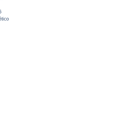
6
tico