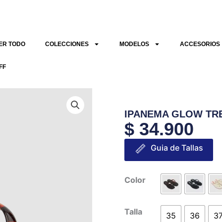
ER TODO
COLECCIONES
MODELOS
ACCESORIOS
FF
IPANEMA GLOW TR
$
34.900
Guia de Tallas
IPANEMA
Color
GLOW
TRENDY
Talla
35
36
3
cantidad