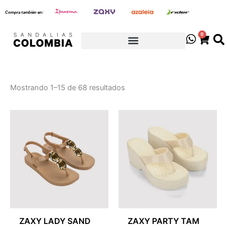
Sorted
Ir
by
Compra también en:
latest
al
contenido
0
Cart
Mostrando 1–15 de 68 resultados
ZAXY LADY SAND
ZAXY PARTY TAM