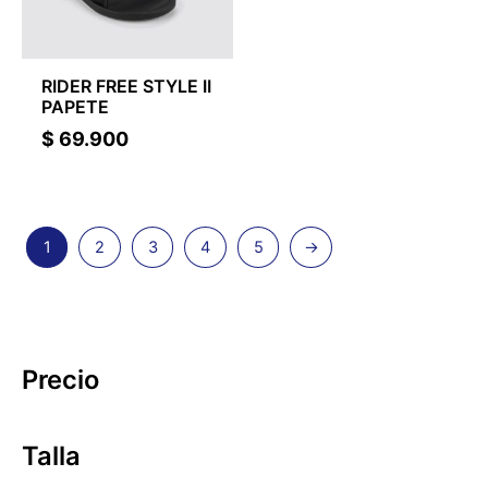
RIDER FREE STYLE II
PAPETE
$
69.900
1
2
3
4
5
→
Precio
Talla