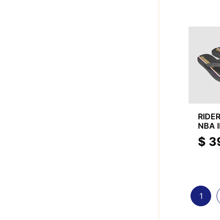
RIDE
NBA 
$
3
1