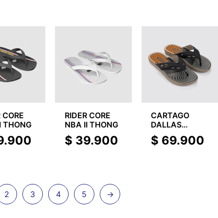
R CORE
RIDER CORE
CARTAGO
II THONG
NBA II THONG
DALLAS
THONG AD
9.900
$
39.900
$
69.900
2
3
4
5
→