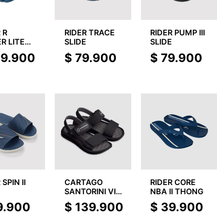
 R
RIDER TRACE
RIDER PUMP III
R LITE
SLIDE
SLIDE
E
19.900
$
79.900
$
79.900
 SPIN II
CARTAGO
RIDER CORE
E
SANTORINI VIII
NBA II THONG
SAND
9.900
$
139.900
$
39.900