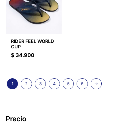
RIDER FEEL WORLD
CUP
$
34.900
1
2
3
4
5
6
→
Precio