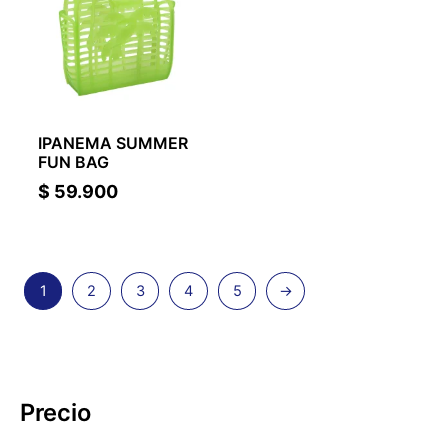
IPANEMA SUMMER
FUN BAG
$
59.900
1
2
3
4
5
→
Precio