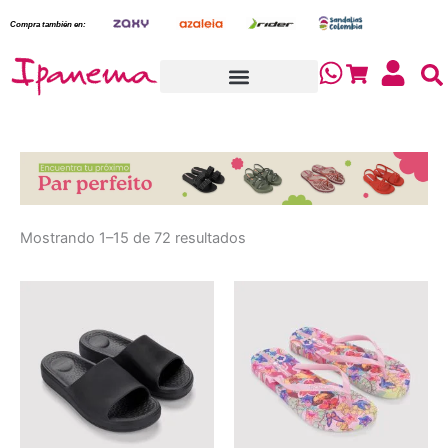
Sorted
Ir
by
Compra también en:
latest
al
contenido
Cart
Mostrando 1–15 de 72 resultados