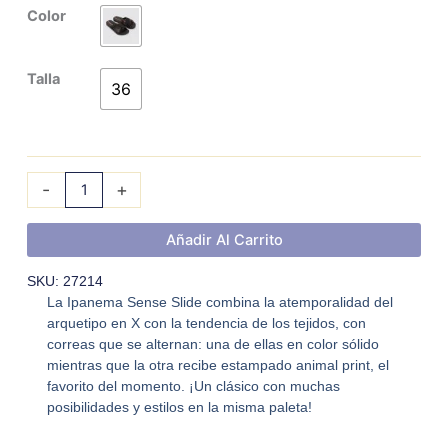
IPANEMA
Color
SENSE
SLIDE
Talla
cantidad
36
-
+
Añadir Al Carrito
SKU: 27214
La Ipanema Sense Slide combina la atemporalidad del
arquetipo en X con la tendencia de los tejidos, con
correas que se alternan: una de ellas en color sólido
mientras que la otra recibe estampado animal print, el
favorito del momento. ¡Un clásico con muchas
posibilidades y estilos en la misma paleta!