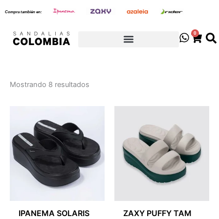
Sorted
Ir
by
Compra también en:
latest
al
contenido
0
Cart
Mostrando 8 resultados
IPANEMA SOLARIS
ZAXY PUFFY TAM