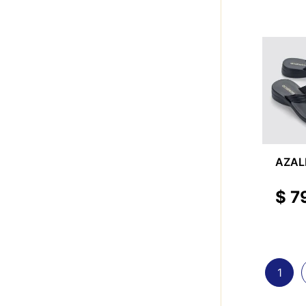
AZAL
$
7
1