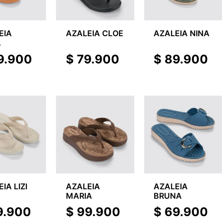
EIA
AZALEIA CLOE
AZALEIA NINA
A
9.900
$
79.900
$
89.900
IA LIZI
AZALEIA
AZALEIA
MARIA
BRUNA
9.900
$
99.900
$
69.900