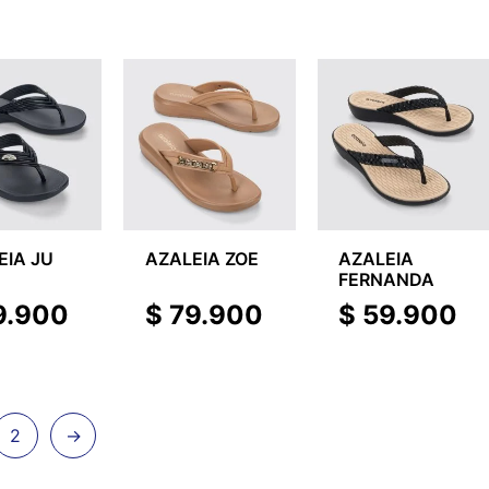
EIA JU
AZALEIA ZOE
AZALEIA
FERNANDA
9.900
$
79.900
$
59.900
2
→