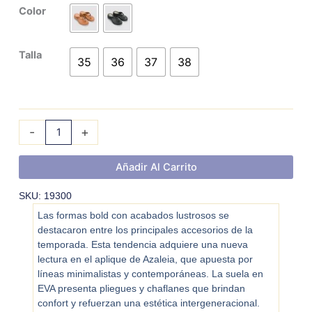
AZALEIA
Color
LUISA
cantidad
Talla
35
36
37
38
-
+
Añadir Al Carrito
SKU: 19300
Las formas bold con acabados lustrosos se
destacaron entre los principales accesorios de la
temporada. Esta tendencia adquiere una nueva
lectura en el aplique de Azaleia, que apuesta por
líneas minimalistas y contemporáneas. La suela en
EVA presenta pliegues y chaflanes que brindan
confort y refuerzan una estética intergeneracional.