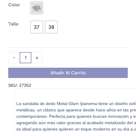
IPANEMA
Color
METAL
GLAM
Talla
cantidad
37
38
-
+
Añadir Al Carrito
SKU: 27352
La sandalia de dedo Metal Glam Ipanema tiene un diseño sofis
metálicas, un clásico que aparece desde hace años en las pri
contemporáneo. Perfecta para quienes buscan innovación y ele
agregando aún más valor gracias al acabado metalizado del a
es ideal para quienes quieren un toque moderno en su día a d