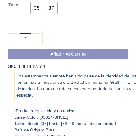
IPANEMA
Talla
35
37
GRAFFITI
V
FEM
cantidad
-
+
Añadir Al Carrito
SKU: 83814-BN511
Los estampados siempre han sido parte de la identidad de Ipane
femeninas a mostrar su creatividad en Ipanema Graffiti. ¿El r
delicados. La obra de arte se extiende por toda la plantilla y
especial.
*Producto reciclable y no tóxico
Línea-Color: [
83814-BN511
]
Tallas: desde [35] hasta [39_40] según disponibilidad
País de Origen: Brasil