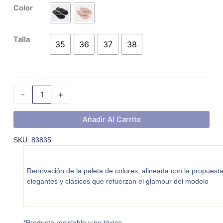
IPANEMA
Color
GLAM
III
Talla
FEM
35
36
37
38
cantidad
-
+
Añadir Al Carrito
SKU: 83835
Renovación de la paleta de colores, alineada con la propuest
elegantes y clásicos que refuerzan el glamour del modelo
*Producto reciclable y no tóxico