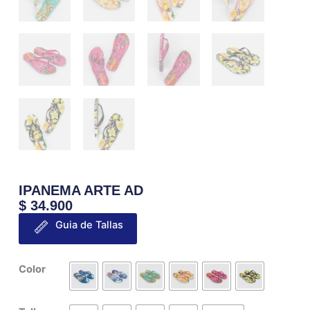
IPANEMA ARTE AD
$
34.900
Guia de Tallas
IPANEMA
Color
ARTE
AD