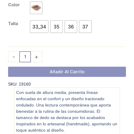
AZALEIA
Color
NANDA
cantidad
Talla
33_34
35
36
37
-
+
Añadir Al Carrito
SKU: 19160
Con suela de altura media, presenta líneas
enfocadas en el confort y un diseño tractorado
ondulado. Una lectura contemporánea que aporta
bienestar a la rutina de las consumidoras. El
tamanco de dedo se destaca por los acabados
inspirados en lo artesanal (handmade), aportando un
toque auténtico al diseño.