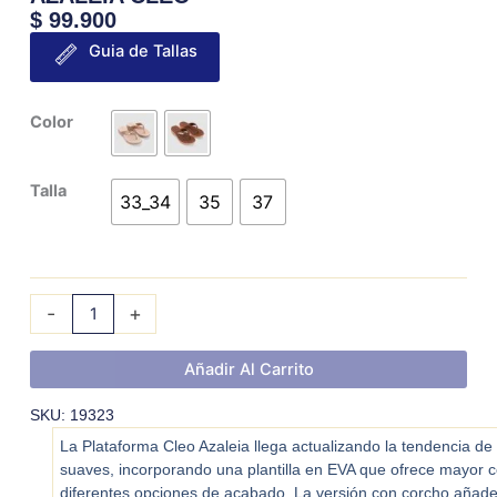
$
99.900
Guia de Tallas
AZALEIA
Color
CLEO
cantidad
Talla
33_34
35
37
-
+
Añadir Al Carrito
SKU: 19323
La Plataforma Cleo Azaleia llega actualizando la tendencia de 
suaves, incorporando una plantilla en EVA que ofrece mayor c
diferentes opciones de acabado. La versión con corcho añad