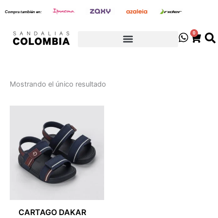
Ir
Compra también en:
al
contenido
0
Cart
Mostrando el único resultado
CARTAGO DAKAR