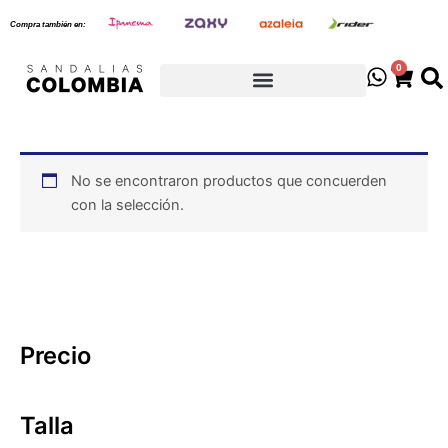
Ir
Compra también en:
al
contenido
0
Cart
No se encontraron productos que concuerden
con la selección.
Precio
Talla