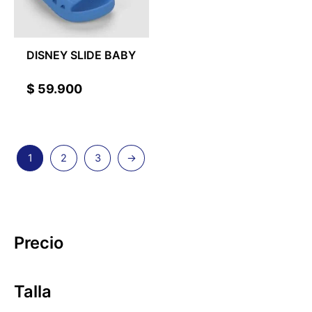
DISNEY SLIDE BABY
$
59.900
1
2
3
→
Precio
Talla