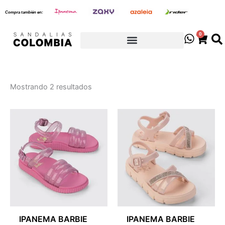
Sorted
Ir
by
Compra también en:
latest
al
contenido
0
Cart
Mostrando 2 resultados
IPANEMA BARBIE
IPANEMA BARBIE