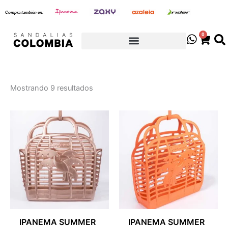
Sorted
Ir
by
Compra también en:
latest
al
contenido
0
Cart
Mostrando 9 resultados
IPANEMA SUMMER
IPANEMA SUMMER