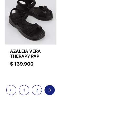
AZALEIA VERA
THERAPY PAP
$
139.900
←
1
2
3