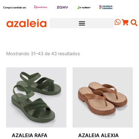
Sorted
Ir
by
Compra también en:
latest
al
contenido
Cart
Mostrando 31–43 de 43 resultados
AZALEIA RAFA
AZALEIA ALEXIA