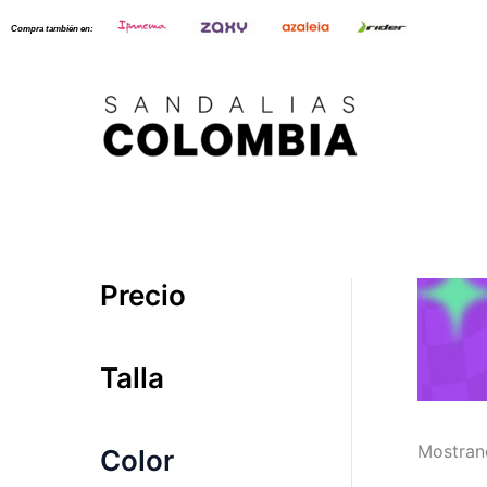
Ir
Compra también en:
al
contenido
Precio
Talla
Mostran
Color