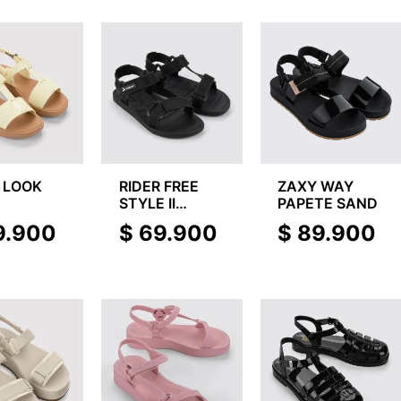
 LOOK
RIDER FREE
ZAXY WAY
D
STYLE II
PAPETE SAND
PAPETE
9.900
$
69.900
$
89.900