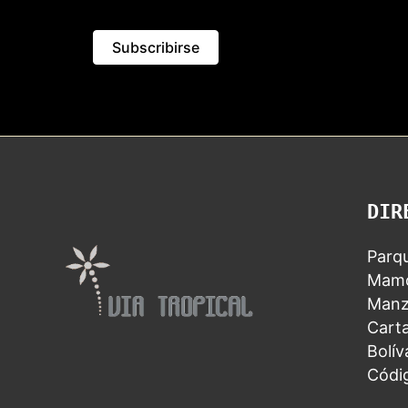
DIR
Parqu
Mamo
Manz
Carta
Bolív
Códi