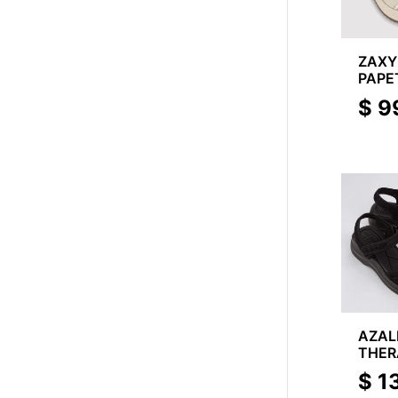
ZAXY
PAPE
$
9
AZAL
THER
$
1