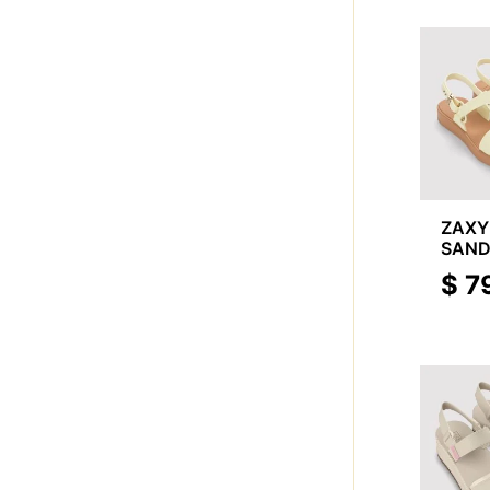
ZAXY
SAN
$
7