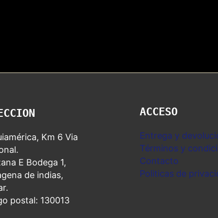
ACCESO
ECCION
Entrega y devoluci
iamérica, Km 6 Via
Términos y condic
nal.
Contacto
ana E Bodega 1,
Politicas de privac
gena de indias,
ar.
go postal: 130013