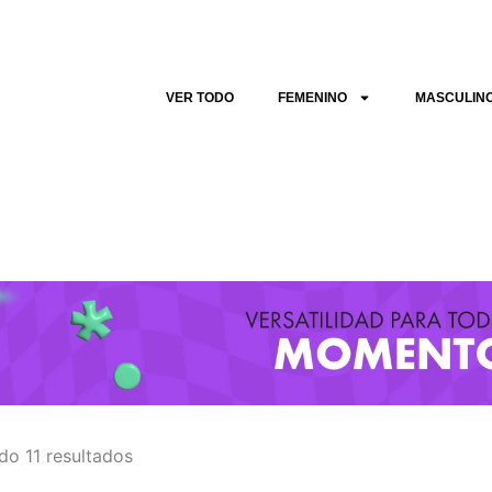
Sorted
by
latest
VER TODO
FEMENINO
MASCULIN
do 11 resultados